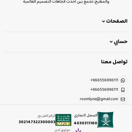
والمطبخ، تجمع بين أحدث اتجاهات التصميم العالمية
الصفحات
حسابي
تواصل معنا
+966556996111
+966556996111
roomlyne@gmail.com
السجل التجاري
الرقم الضريبي
302147322300003
4030311160
موثوق لدى