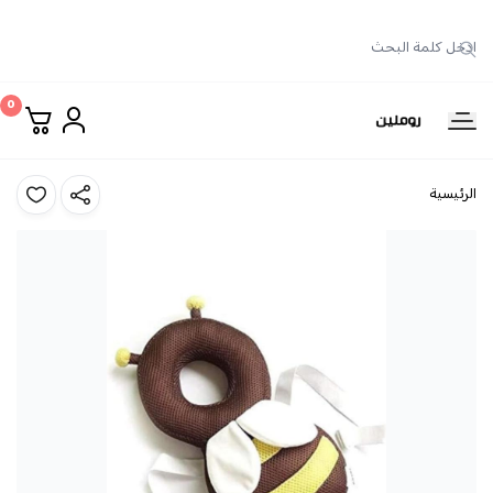
0
روملين
الرئيسية