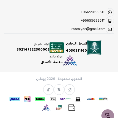
+966556996111
+966556996111
roomlyne@gmail.com
السجل التجاري
الرقم الضريبي
302147322300003
4030311160
موثوق لدى
منصة الأعمال
الحقوق محفوظة | 2026
روملين