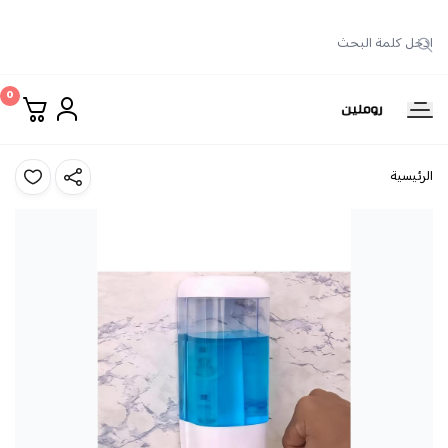
0
روملين
الرئيسية