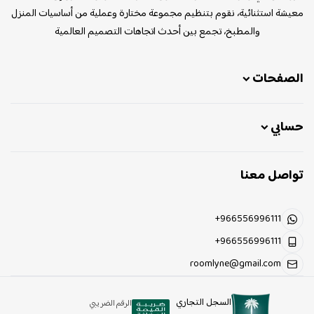
معيشة استثنائية، نقوم بتنظيم مجموعة مختارة وعملية من أساسيات المنزل
والمطبخ، تجمع بين أحدث اتجاهات التصميم العالمية
الصفحات
حسابي
تواصل معنا
+966556996111
+966556996111
roomlyne@gmail.com
السجل التجاري
الرقم الضريبي