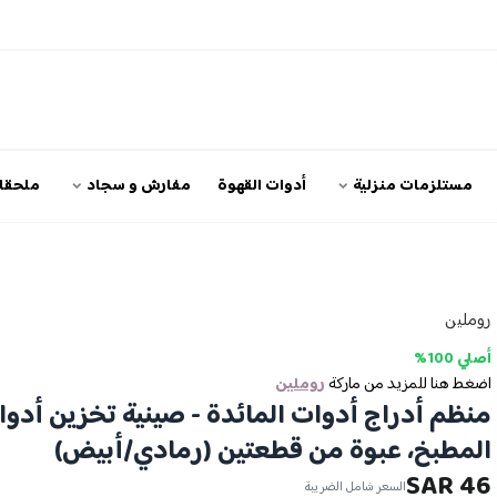
مستلزمات منزلية
أدوات القهوة
مفارش و سجاد
ملحقات
روملين
أصلي 100%
اضغط هنا للمزيد من ماركة
روملين
منظم أدراج أدوات المائدة - صينية تخزين أدو
المطبخ، عبوة من قطعتين (رمادي/أبيض)
46 SAR
السعر شامل الضريبة