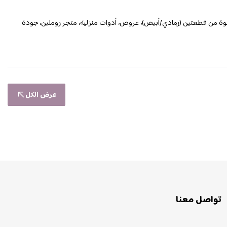
بوة من قطعتين (رمادي/أبيض)، عروض، أدوات منزلية، متجر روملين، جودة
عرض الكل
تواصل معنا