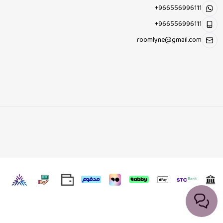
+966556996111
+966556996111
roomlyne@gmail.com