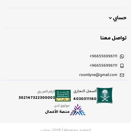
حسابي
تواصل معنا
+966556996111
+966556996111
roomlyne@gmail.com
السجل التجاري
الرقم الضريبي
302147322300003
4030311160
موثوق لدى
منصة الأعمال
الحقوق محفوظة | 2026
روملين