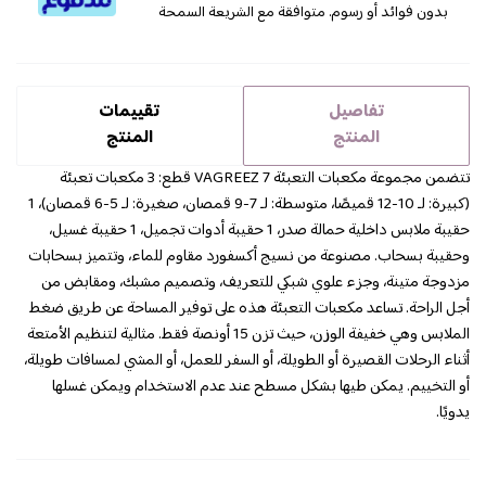
بدون فوائد أو رسوم. متوافقة مع الشريعة السمحة
تفاصيل
تقييمات
المنتج
المنتج
تتضمن مجموعة مكعبات التعبئة VAGREEZ 7 قطع: 3 مكعبات تعبئة
(كبيرة: لـ 10-12 قميصًا، متوسطة: لـ 7-9 قمصان، صغيرة: لـ 5-6 قمصان)، 1
حقيبة ملابس داخلية حمالة صدر، 1 حقيبة أدوات تجميل، 1 حقيبة غسيل،
وحقيبة بسحاب. مصنوعة من نسيج أكسفورد مقاوم للماء، وتتميز بسحابات
مزدوجة متينة، وجزء علوي شبكي للتعريف، وتصميم مشبك، ومقابض من
أجل الراحة. تساعد مكعبات التعبئة هذه على توفير المساحة عن طريق ضغط
الملابس وهي خفيفة الوزن، حيث تزن 15 أونصة فقط. مثالية لتنظيم الأمتعة
أثناء الرحلات القصيرة أو الطويلة، أو السفر للعمل، أو المشي لمسافات طويلة،
أو التخييم. يمكن طيها بشكل مسطح عند عدم الاستخدام ويمكن غسلها
يدويًا.