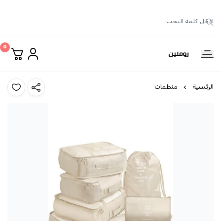
0
روملين
الرئيسية
منظمات