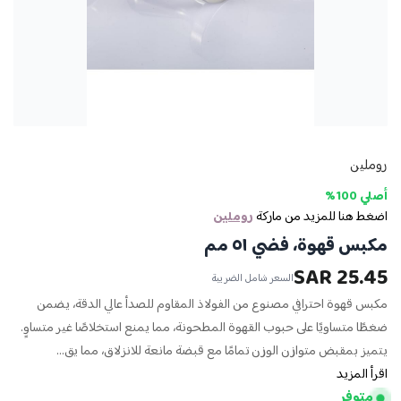
روملين
أصلي 100%
اضغط هنا للمزيد من ماركة
روملين
مكبس قهوة، فضي ٥١ مم
25.45 SAR
السعر شامل الضريبة
مكبس قهوة احترافي مصنوع من الفولاذ المقاوم للصدأ عالي الدقة، يضمن
ضغطًا متساويًا على حبوب القهوة المطحونة، مما يمنع استخلاصًا غير متساوٍ.
يتميز بمقبض متوازن الوزن تمامًا مع قبضة مانعة للانزلاق، مما يق...
اقرأ المزيد
متوفر