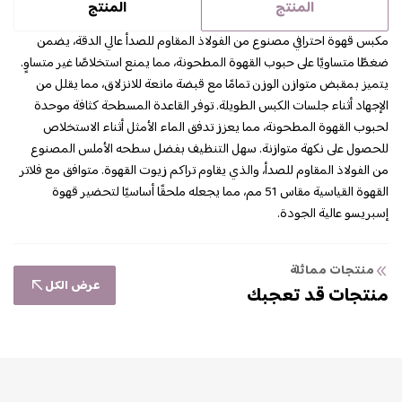
المنتج
المنتج
مكبس قهوة احترافي مصنوع من الفولاذ المقاوم للصدأ عالي الدقة، يضمن
ضغطًا متساويًا على حبوب القهوة المطحونة، مما يمنع استخلاصًا غير متساوٍ.
يتميز بمقبض متوازن الوزن تمامًا مع قبضة مانعة للانزلاق، مما يقلل من
الإجهاد أثناء جلسات الكبس الطويلة. توفر القاعدة المسطحة كثافة موحدة
لحبوب القهوة المطحونة، مما يعزز تدفق الماء الأمثل أثناء الاستخلاص
للحصول على نكهة متوازنة. سهل التنظيف بفضل سطحه الأملس المصنوع
من الفولاذ المقاوم للصدأ، والذي يقاوم تراكم زيوت القهوة. متوافق مع فلاتر
القهوة القياسية مقاس 51 مم، مما يجعله ملحقًا أساسيًا لتحضير قهوة
إسبريسو عالية الجودة.
منتجات مماثلة
عرض الكل
منتجات قد تعجبك