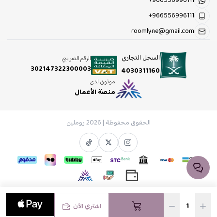
+966556996111
+966556996111
roomlyne@gmail.com
السجل التجاري
الرقم الضريبي
302147322300003
4030311160
موثوق لدى
منصة الأعمال
الحقوق محفوظة | 2026
روملين
اشتري الآن