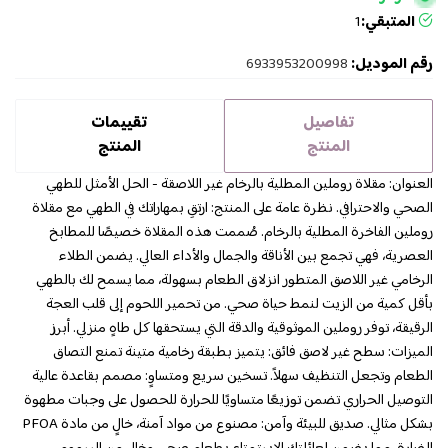
المتبقي:
1
رقم الموديل:
6933953200998
تفاصيل
تقييمات
المنتج
المنتج
العنوان: مقلاة روملين المطلية بالرخام غير اللاصقة - الحل الأمثل للطهي
الصحي والاحترافي. نظرة عامة على المنتج: ارتقِ بمهاراتك في الطهي مع مقلاة
روملين الفاخرة المطلية بالرخام. صُممت هذه المقلاة خصيصًا للمطابخ
العصرية، فهي تجمع بين الأناقة والجمال والأداء العالي. يضمن الطلاء
الرخامي غير اللاصق المتطور انزلاق الطعام بسهولة، مما يسمح لك بالطهي
بأقل كمية من الزيت لنمط حياة صحي. من تحمير اللحوم إلى قلب العجة
الرقيقة، توفر روملين الموثوقية والدقة التي يستحقها كل طاهٍ منزلي. أبرز
الميزات: سطح غير لاصق فائق: يتميز بطبقة رخامية متينة تمنع التصاق
الطعام وتجعل التنظيف سهلاً. تسخين سريع ومتساوٍ: مصمم بقاعدة عالية
التوصيل الحراري تضمن توزيعًا متساويًا للحرارة للحصول على وجبات مطهوة
بشكل مثالي. صديق للبيئة وآمن: مصنوع من مواد آمنة، خالٍ من مادة PFOA