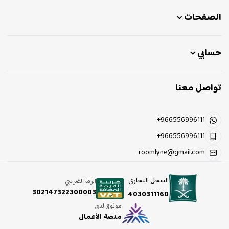
الصفحات
حسابي
تواصل معنا
+966556996111
+966556996111
roomlyne@gmail.com
السجل التجاري
الرقم الضريبي
302147322300003
4030311160
موثوق لدى
منصة الأعمال