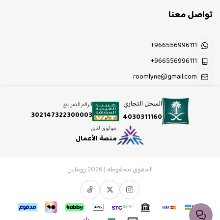
تواصل معنا
+966556996111
+966556996111
roomlyne@gmail.com
السجل التجاري
الرقم الضريبي
302147322300003
4030311160
موثوق لدى
منصة الأعمال
الحقوق محفوظة | 2026
روملين