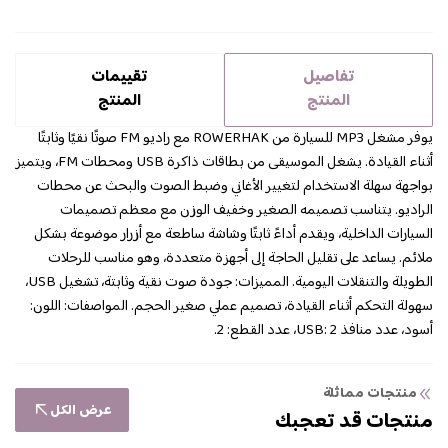
تفاصيل
تقييمات
المنتج
المنتج
يوفر مشغل MP3 للسيارة من ROWERHAK مع راديو FM صوتًا نقيًا وثابتًا
أثناء القيادة. يشغل الموسيقى من بطاقات ذاكرة USB ومحطات FM، ويتميز
بواجهة سهلة الاستخدام لتغيير الأغاني وضبط الصوت والبحث عن محطات
الراديو. يتناسب تصميمه الصغير وخفيف الوزن مع معظم تصميمات
السيارات الداخلية، ويقدم أداءً ثابتًا وشاشة ساطعة مع أزرار موضوعة بشكل
ملائم. يساعد على تقليل الحاجة إلى أجهزة متعددة، وهو مناسب للرحلات
الطويلة والتنقلات اليومية. المميزات: جودة صوت نقية وثابتة، تشغيل USB،
سهولة التحكم أثناء القيادة، تصميم عملي صغير الحجم. المواصفات: اللون:
أسود، عدد منافذ USB: 2، عدد القطع: 2.
منتجات مماثلة
عرض الكل
منتجات قد تعجبك