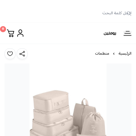
0
روملين
الرئيسية
منظمات