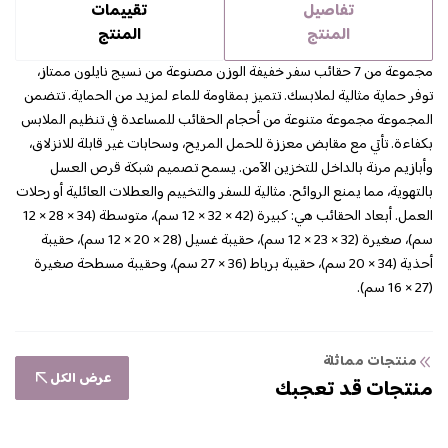
تفاصيل
تقييمات
المنتج
المنتج
مجموعة من 7 حقائب سفر خفيفة الوزن مصنوعة من نسيج نايلون ممتاز،
توفر حماية مثالية لملابسك. تتميز بمقاومة للماء لمزيد من الحماية. تتضمن
المجموعة مجموعة متنوعة من أحجام الحقائب للمساعدة في تنظيم الملابس
بكفاءة. تأتي مع مقابض معززة للحمل المريح، وسحابات غير قابلة للانزلاق،
وأبازيم مرنة بالداخل للتخزين الآمن. يسمح تصميم شبكة قرص العسل
بالتهوية، مما يمنع الروائح. مثالية للسفر والتخييم والعطلات العائلية أو رحلات
العمل. أبعاد الحقائب هي: كبيرة (42 × 32 × 12 سم)، متوسطة (34 × 28 × 12
سم)، صغيرة (32 × 23 × 12 سم)، حقيبة غسيل (28 × 20 × 12 سم)، حقيبة
أحذية (34 × 20 سم)، حقيبة برباط (36 × 27 سم)، وحقيبة مسطحة صغيرة
(27 × 16 سم).
منتجات مماثلة
عرض الكل
منتجات قد تعجبك