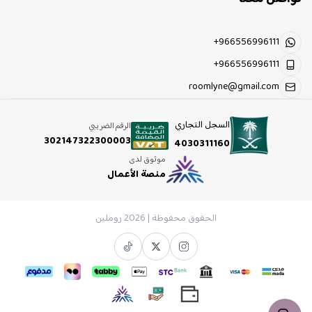
+966556996111
+966556996111
roomlyne@gmail.com
السجل التجاري
الرقم الضريبي
302147322300003
4030311160
موثوق لدى
منصة الأعمال
الحقوق محفوظة | 2026
روملين