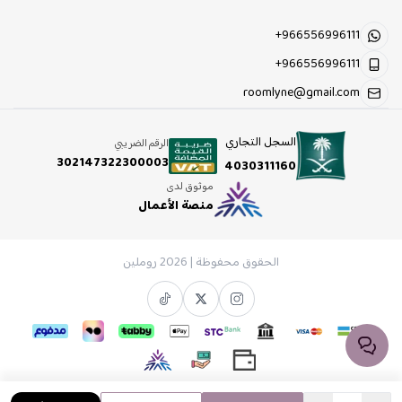
+966556996111
+966556996111
roomlyne@gmail.com
السجل التجاري
الرقم الضريبي
302147322300003
4030311160
موثوق لدى
منصة الأعمال
الحقوق محفوظة | 2026
روملين