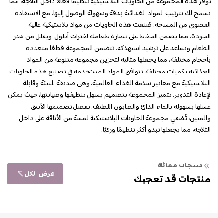
توفر هذه المجموعة من الحاويات البلاستيكية تنظيمًا فعالًا داخل الثلاجة، مما
يسمح لك بترتيب المواد الغذائية بدقة وسهولة الوصول إليها، مع الاستفادة
القصوى من المساحة. صُنعت هذه الحاويات من مواد بلاستيكية عالية
الجودة، مما يضمن الحفاظ على نضارة طعامك لفترات أطول، ويقلل من هدر
الطعام ويساعد على ترشيد استهلاكه. تتضمن المجموعة قطعًا متعددة
بأحجام مختلفة، مما يجعلها مثالية لتخزين مجموعة متنوعة من المواد
الغذائية بكميات مختلفة. تتوافق المواد المستخدمة في تصنيع هذه الحاويات
البلاستيكية مع معايير سلامة الغذاء العالمية، وهي صديقة للبيئة وقابلة
لإعادة التدوير. تتميز المجموعة بتصميم يسهل تنظيفها وصيانتها، حيث يمكن
غسلها بسهولة بالماء الدافئ والصابون اللطيف. بفضل تصميمها الأنيق
والمتين، تُضفي مجموعة الحاويات البلاستيكية لمسة من الأناقة على داخل
الثلاجة، مما يجعلها تبدو أكثر تنظيمًا ورقيًا.
منتجات مماثلة
عرض الكل
منتجات قد تعجبك