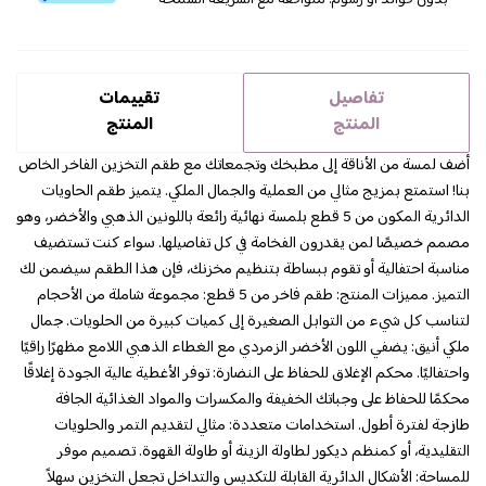
بدون فوائد أو رسوم. متوافقة مع الشريعة السمحة
تفاصيل
تقييمات
المنتج
المنتج
أضف لمسة من الأناقة إلى مطبخك وتجمعاتك مع طقم التخزين الفاخر الخاص
بنا! استمتع بمزيج مثالي من العملية والجمال الملكي. يتميز طقم الحاويات
الدائرية المكون من 5 قطع بلمسة نهائية رائعة باللونين الذهبي والأخضر، وهو
مصمم خصيصًا لمن يقدرون الفخامة في كل تفاصيلها. سواء كنت تستضيف
مناسبة احتفالية أو تقوم ببساطة بتنظيم مخزنك، فإن هذا الطقم سيضمن لك
التميز. مميزات المنتج: طقم فاخر من 5 قطع: مجموعة شاملة من الأحجام
لتناسب كل شيء من التوابل الصغيرة إلى كميات كبيرة من الحلويات. جمال
ملكي أنيق: يضفي اللون الأخضر الزمردي مع الغطاء الذهبي اللامع مظهرًا راقيًا
واحتفاليًا. محكم الإغلاق للحفاظ على النضارة: توفر الأغطية عالية الجودة إغلاقًا
محكمًا للحفاظ على وجباتك الخفيفة والمكسرات والمواد الغذائية الجافة
طازجة لفترة أطول. استخدامات متعددة: مثالي لتقديم التمر والحلويات
التقليدية، أو كمنظم ديكور لطاولة الزينة أو طاولة القهوة. تصميم موفر
للمساحة: الأشكال الدائرية القابلة للتكديس والتداخل تجعل التخزين سهلاً