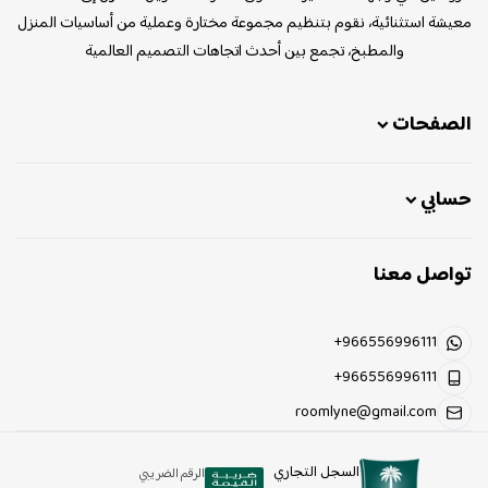
معيشة استثنائية، نقوم بتنظيم مجموعة مختارة وعملية من أساسيات المنزل
والمطبخ، تجمع بين أحدث اتجاهات التصميم العالمية
الصفحات
حسابي
تواصل معنا
+966556996111
+966556996111
roomlyne@gmail.com
السجل التجاري
الرقم الضريبي