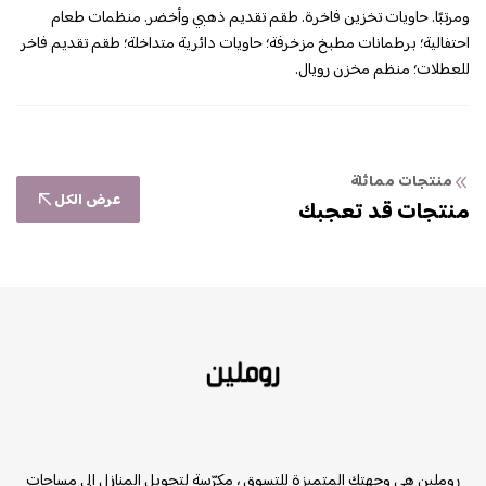
ومرتبًا. حاويات تخزين فاخرة. طقم تقديم ذهبي وأخضر. منظمات طعام
احتفالية؛ برطمانات مطبخ مزخرفة؛ حاويات دائرية متداخلة؛ طقم تقديم فاخر
للعطلات؛ منظم مخزن رويال.
منتجات مماثلة
عرض الكل
منتجات قد تعجبك
روملين
روملين هي وجهتك المتميزة للتسوق ، مكرّسة لتحويل المنازل إلى مساحات