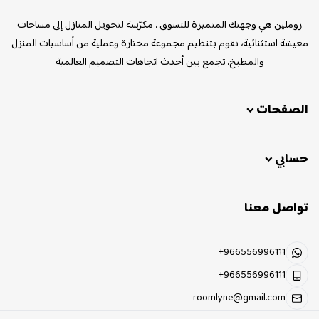
روملين
روملين هي وجهتك المتميزة للتسوق ، مكرّسة لتحويل المنازل إلى مساحات
معيشة استثنائية، نقوم بتنظيم مجموعة مختارة وعملية من أساسيات المنزل
والمطبخ، تجمع بين أحدث اتجاهات التصميم العالمية
الصفحات
حسابي
تواصل معنا
+966556996111
+966556996111
roomlyne@gmail.com