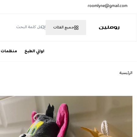
roomlyne@gmail.com
جميع الفئات
روملين
اواني الطبخ
منظمات
الرئيسية