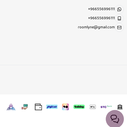
+966556996111
+966556996111
roomlyne@gmail.com