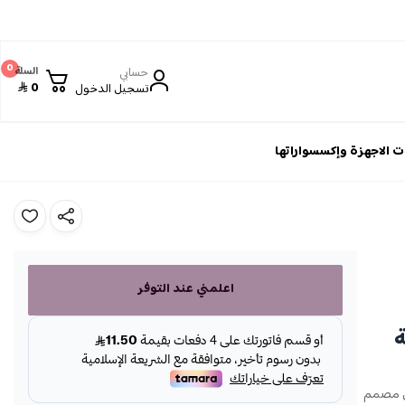
0
حسابي
السلة
0
تسجيل الدخول
 الاجهزة وإكسسواراتها
اعلمني عند التوفر
ة
لي مصمم