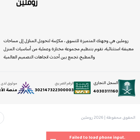
روملين
روملين هي وجهتك المتميزة للتسوق ، مكرّسة لتحويل المنازل إلى مساحات
معيشة استثنائية، نقوم بتنظيم مجموعة مختارة وعملية من أساسيات المنزل
والمطبخ، تجمع بين أحدث اتجاهات التصميم العالمية
السجل التجاري
الرقم الضريبي
موثوق لدى
302147322300003
منصة الأ
4030311160
الحقوق محفوظة | 2026
روملين