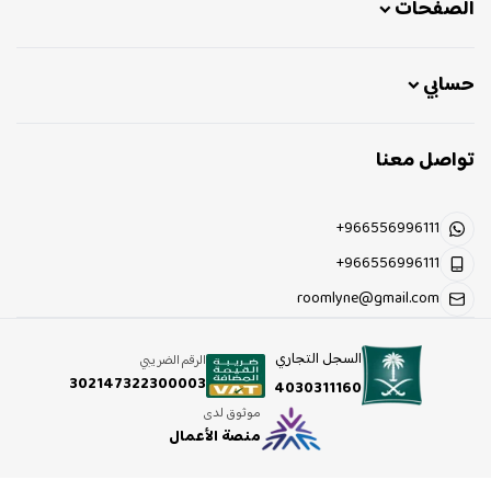
الصفحات
حسابي
تواصل معنا
+966556996111
+966556996111
roomlyne@gmail.com
السجل التجاري
الرقم الضريبي
302147322300003
4030311160
موثوق لدى
منصة الأعمال