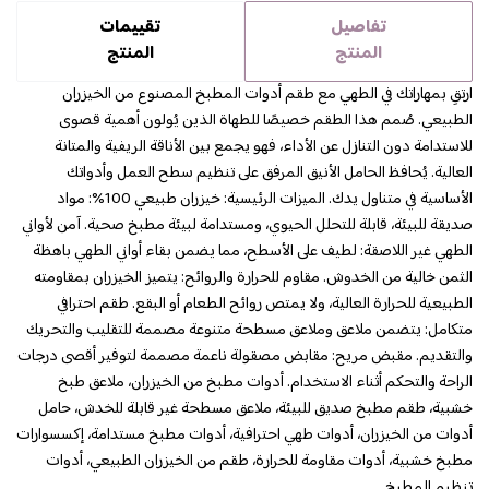
تفاصيل
تقييمات
المنتج
المنتج
ارتقِ بمهاراتك في الطهي مع طقم أدوات المطبخ المصنوع من الخيزران
الطبيعي. صُمم هذا الطقم خصيصًا للطهاة الذين يُولون أهمية قصوى
للاستدامة دون التنازل عن الأداء، فهو يجمع بين الأناقة الريفية والمتانة
العالية. يُحافظ الحامل الأنيق المرفق على تنظيم سطح العمل وأدواتك
الأساسية في متناول يدك. الميزات الرئيسية: خيزران طبيعي 100%: مواد
صديقة للبيئة، قابلة للتحلل الحيوي، ومستدامة لبيئة مطبخ صحية. آمن لأواني
الطهي غير اللاصقة: لطيف على الأسطح، مما يضمن بقاء أواني الطهي باهظة
الثمن خالية من الخدوش. مقاوم للحرارة والروائح: يتميز الخيزران بمقاومته
الطبيعية للحرارة العالية، ولا يمتص روائح الطعام أو البقع. طقم احترافي
متكامل: يتضمن ملاعق وملاعق مسطحة متنوعة مصممة للتقليب والتحريك
والتقديم. مقبض مريح: مقابض مصقولة ناعمة مصممة لتوفير أقصى درجات
الراحة والتحكم أثناء الاستخدام. أدوات مطبخ من الخيزران، ملاعق طبخ
خشبية، طقم مطبخ صديق للبيئة، ملاعق مسطحة غير قابلة للخدش، حامل
أدوات من الخيزران، أدوات طهي احترافية، أدوات مطبخ مستدامة، إكسسوارات
مطبخ خشبية، أدوات مقاومة للحرارة، طقم من الخيزران الطبيعي، أدوات
تنظيم المطبخ.