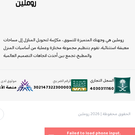
روملين
روملين هي وجهتك المتميزة للتسوق ، مكرّسة لتحويل المنازل إلى مساحات
معيشة استثنائية، نقوم بتنظيم مجموعة مختارة وعملية من أساسيات المنزل
والمطبخ، تجمع بين أحدث اتجاهات التصميم العالمية
السجل التجاري
الرقم الضريبي
موثوق لدى
302147322300003
منصة الأ
4030311160
الحقوق محفوظة | 2026
روملين