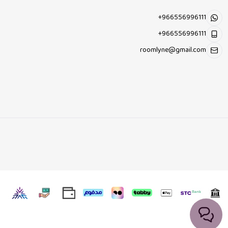
+966556996111
+966556996111
roomlyne@gmail.com