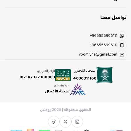
تواصل معنا
+966556996111
+966556996111
roomlyne@gmail.com
السجل التجاري
الرقم الضريبي
302147322300003
4030311160
موثوق لدى
منصة الأعمال
الحقوق محفوظة | 2026
روملين