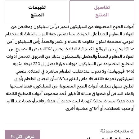
تفاصيل
تقييمات
المنتج
المنتج
أدوات الطبخ المصنوعة من السيليكون تتميز برأس سيليكون ومقابض من
الفولاذ المقاوم للصدأ عالي الجودة، مما يضمن خفة الوزن والمتانة للاستخدام
اليومي. مصممة لتكون مقاومة للانحناء والكسر والصدأ. رأس السيليكون آمن
غذائيًا وخالٍ من الروائح الكيميائية النفاذة. يحمي "&"المقبض المصنوع من
الفولاذ المقاوم للصدأ والمغطى بالسيليكون يديك من الحروق. تتحمل أدوات
المطبخ المصنوعة من السيليكون درجات حرارة تصل إلى 230 درجة مئوية
(446 فهرنهايت) ولا تذوب عند تقليب الطعام مباشرة في المقلاة. يضفي
السيليكون نعومة فائقة، فلا داعي للقلق ب"&"شأن التصاق الطعام بأواني
الطبخ. يسهل تنظيف أدوات الطبخ المصنوعة من السيليكون، فقط امسحها
بالماء الساخن أو ضعها في غسالة الأطباق. تُعد مجموعة أدوات المطبخ الكاملة
هذه هدية مميزة، مثالية كهدية لبيت جديد، أو هدية زفاف، أو هدية عيد الأم،
أو هدية للعطلات، أو أ"&"ي مناسبة أخرى.
منتجات مماثلة
عرض الكل