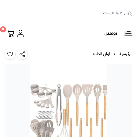
0
روملين
الرئيسية
اواني الطبخ