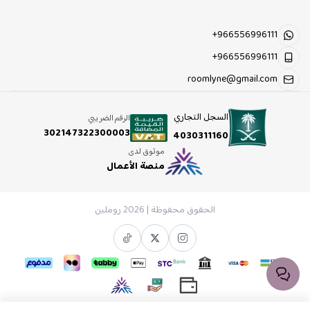
+966556996111
+966556996111
roomlyne@gmail.com
السجل التجاري
الرقم الضريبي
302147322300003
4030311160
موثوق لدى
منصة الأعمال
الحقوق محفوظة | 2026
روملين