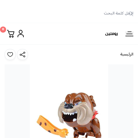
0
روملين
الرئيسية