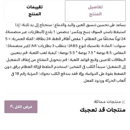
تفاصيل
تقييمات
المنتج
المنتج
يساعد على تحسين تنسيق العين واليد والدماغ.؛ ستحتاج إلى يد ثابتة.؛ إذا
استيقظ باستر، فسوف ينبح ويكسر.؛ يتضمن: 1 بلدغ (البطاريات غير متضمنة)،
24 لونًا مختلفًا من العظام، 1 مقص أظافر قطط، 24 بطاقة.؛ الفئة العمرية: > 5
سنوات.؛ المادة: بلاستيك (نوع ABS).؛ يتطلب 3 بطاريات 'AA' (غير متضمنة).؛
المقاس: 8.5 بوصة * 7.5 بوصة * 5.5 بوصة.؛ كيفية لعب اللعبة: قم بتعيين
البطاقات للاعبين واتبع قواعد اللعبة.؛ قم بتحويل المفتاح من إيقاف التشغيل
إلى التشغيل؛ سيبدأ الكلب في الشخير.؛ استخدم الملقط لإزالة العظام برفق دون
الضغط بقوة على الدواسة، وإلا فقد يندفع الكلب نحوك.؛ المرتبة رقم 18 في
ألعاب الحركة وردود الفعل.
منتجات مماثلة
عرض الكل
منتجات قد تعجبك