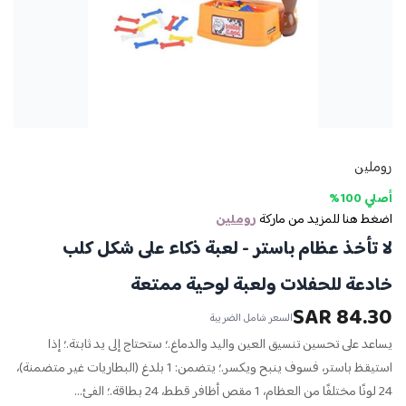
روملين
أصلي 100%
اضغط هنا للمزيد من ماركة
روملين
لا تأخذ عظام باستر - لعبة ذكاء على شكل كلب
خادعة للحفلات ولعبة لوحية ممتعة
84.30 SAR
السعر شامل الضريبة
يساعد على تحسين تنسيق العين واليد والدماغ.؛ ستحتاج إلى يد ثابتة.؛ إذا
استيقظ باستر، فسوف ينبح ويكسر.؛ يتضمن: 1 بلدغ (البطاريات غير متضمنة)،
24 لونًا مختلفًا من العظام، 1 مقص أظافر قطط، 24 بطاقة.؛ الفئ...