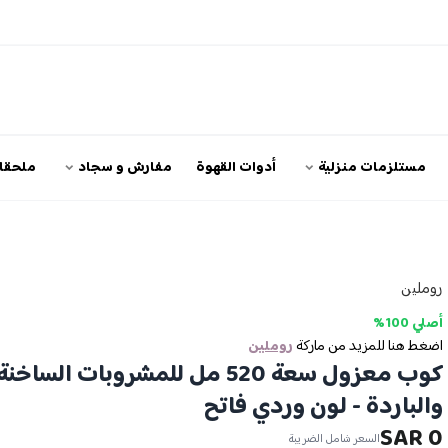
مستلزمات منزلية
أدوات القهوة
مفارش و سجاد
ملحقات
روملين
أصلي 100%
اضغط هنا للمزيد من ماركة
روملين
كوب معزول سعة 520 مل للمشروبات الساخنة
والباردة - لون وردي فاتح
0 SAR
السعر شامل الضريبة