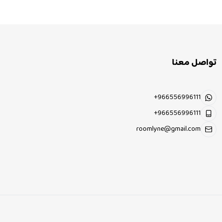
تواصل معنا
+966556996111
+966556996111
roomlyne@gmail.com