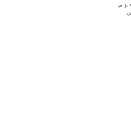
حافظ على مشروباتك في درجة الحرارة المثالية بأناقة! هذا الكوب المعزول بسعة 520 مل هو
رد