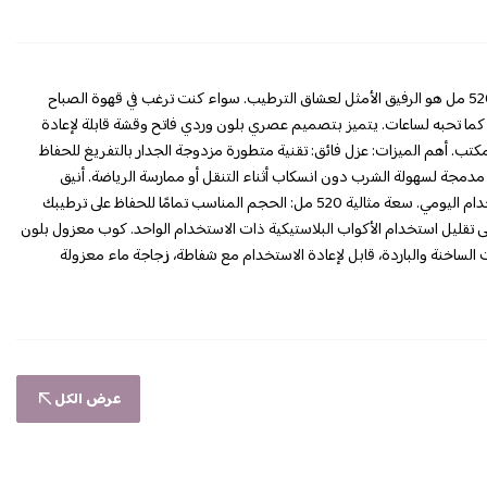
حافظ على مشروباتك في درجة الحرارة المثالية بأناقة! هذا الكوب المعزول بسعة 520 مل هو الرفيق الأمثل لعشاق الترطيب. سواء كنت ترغب في قهوة الصباح
 كما تحبه لساعات. يتميز بتصميم عصري بلون وردي فاتح وقشة قابلة لإعادة
تب. أهم الميزات: عزل فائق: تقنية متطورة مزدوجة الجدار بالتفريغ للحفاظ
 مدمجة لسهولة الشرب دون انسكاب أثناء التنقل أو ممارسة الرياضة. أنيق
ومتين: تصميم خارجي أنيق بلون وردي فاتح، أنيق ومقاوم للتلف الناتج عن الاستخدام اليومي. سعة مثالية 520 مل: الحجم المناسب تمامًا للحفاظ على ترطيبك
ى تقليل استخدام الأكواب البلاستيكية ذات الاستخدام الواحد. كوب معزول بلون
للمشروبات الساخنة والباردة، قابل لإعادة الاستخدام مع شفاطة، زجاجة ماء معزولة
عرض الكل