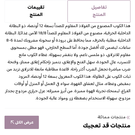
تفاصيل
تقييمات
المنتج
المنتج
هذا الكوب المصنوع من الفولاذ المقاوم للصدأ بسعة 12 أونصة، ذو البطانة
الداخلية الخزفية، مصنوع من الفولاذ المقاوم للصدأ 18/8 الآمن غذائيًا. البطانة
الداخلية مطلية بالخزف، مما يحافظ على برودة أو سخونة مشروبك لمدة 6-8
ساعات، ليضمن لك أفضل جودة. أما السطح الخارجي، فهو مطلي بمسحوق
مقاوم للانزلاق، ذو ملمس ناعم، ولا يتقشر بسهولة. غطاء الكوب مانع
للتسرب، عالي الجودة، سهل الفتح والإغلاق، يتميز بإحكام إغلاق ممتاز، وفتحة
شرب مباشرة تجعل الشرب أكثر راحة. قاعدة مطاطية مانعة للانزلاق تزيد من
ثبات الكوب على الطاولة. هذا الكوب المعزول بسعة 12 أونصة، المزود
بمقبض وغطاء، مثالي لعشاق القهوة، سواء في العمل أو المنزل أو أوقات
الفراغ، ليمنحك تجربة قهوة مميزة. من أبرز مميزاته: عزل حراري مزدوج بجدار
مزدوج، سهولة الاستخدام بضغطة زر، ومواد عالية الجودة.
منتجات مماثلة
عرض الكل
منتجات قد تعجبك