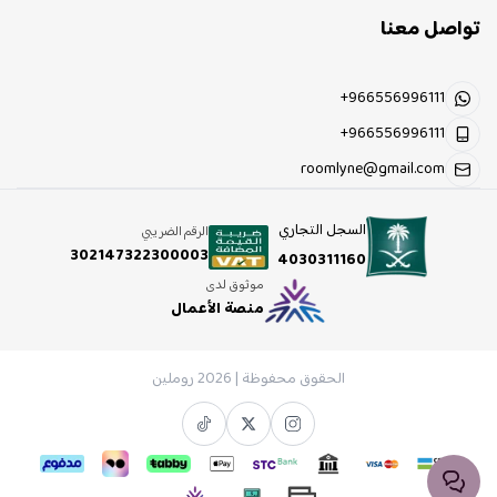
تواصل معنا
+966556996111
+966556996111
roomlyne@gmail.com
السجل التجاري
الرقم الضريبي
302147322300003
4030311160
موثوق لدى
منصة الأعمال
الحقوق محفوظة | 2026
روملين