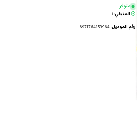
متوفر
المتبقي:
1
رقم الموديل:
6971764153964