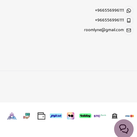
+966556996111
+966556996111
roomlyne@gmail.com