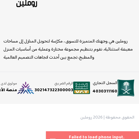
روملين
روملين هي وجهتك المتميزة للتسوق ، مكرّسة لتحويل المنازل إلى مساحات
معيشة استثنائية، نقوم بتنظيم مجموعة مختارة وعملية من أساسيات المنزل
والمطبخ، تجمع بين أحدث اتجاهات التصميم العالمية
السجل التجاري
الرقم الضريبي
موثوق لدى
302147322300003
منصة الأ
4030311160
الحقوق محفوظة | 2026
روملين
Failed to load phone input.