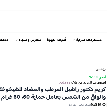
مستلزمات منزلية
أدوات القهوة
مفارش و سجاد
ملحقات
روملين
أصلي 100%
اضغط هنا للمزيد من ماركة
روملين
كريم دكتور راشيل المرطب والمضاد للشيخوخة
والواقي من الشمس بعامل حماية 60، 60 غرام
0 SAR
السعر شامل الضريبة