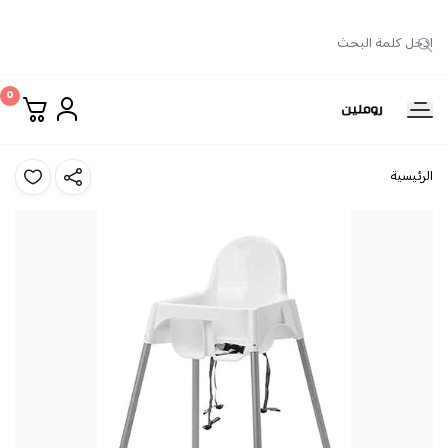
0
روملين
الرئيسية