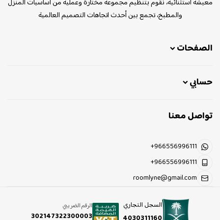
معيشة استثنائية، نقوم بتنظيم مجموعة مختارة وعملية من أساسيات المنزل
والمطبخ، تجمع بين أحدث اتجاهات التصميم العالمية
الصفحات
حسابي
تواصل معنا
+966556996111
+966556996111
roomlyne@gmail.com
السجل التجاري
الرقم الضريبي
302147322300003
4030311160