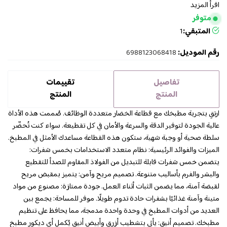
اقرأ المزيد
متوفر
المتبقي:
1
رقم الموديل:
6988123068418
تفاصيل
تقييمات
المنتج
المنتج
ارتقِ بتجربة مطبخك مع قطاعة الخضار متعددة الوظائف. صُممت هذه الأداة
عالية الجودة لتوفير الدقة والسرعة والأمان في كل تقطيعة. سواء كنت تُحضّر
سلطة صحية أو وجبة شهية، ستكون هذه القطاعة مساعدك الأمثل في المطبخ.
الميزات والفوائد الرئيسية: نظام متعدد الاستخدامات بخمس شفرات:
يتضمن خمس شفرات قابلة للتبديل من الفولاذ المقاوم للصدأ للتقطيع
والبشر والفرم بأساليب متنوعة. تصميم مريح وآمن: يتميز بمقبض مريح
لقبضة آمنة، مما يضمن الثبات أثناء العمل. جودة ممتازة: مصنوع من مواد
متينة وآمنة غذائيًا بشفرات حادة تدوم طويلًا. موفر للمساحة: يجمع بين
العديد من أدوات المطبخ في وحدة واحدة مدمجة، مما يحافظ على تنظيم
مطبخك. تصميم أنيق: يأتي بتشطيب أزرق وأبيض أنيق يُكمل أي ديكور مطبخ