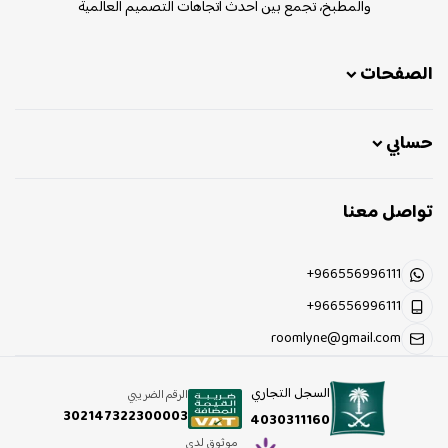
والمطبخ، تجمع بين أحدث اتجاهات التصميم العالمية
الصفحات
حسابي
تواصل معنا
+966556996111
+966556996111
roomlyne@gmail.com
السجل التجاري
الرقم الضريبي
302147322300003
4030311160
موثوق لدى