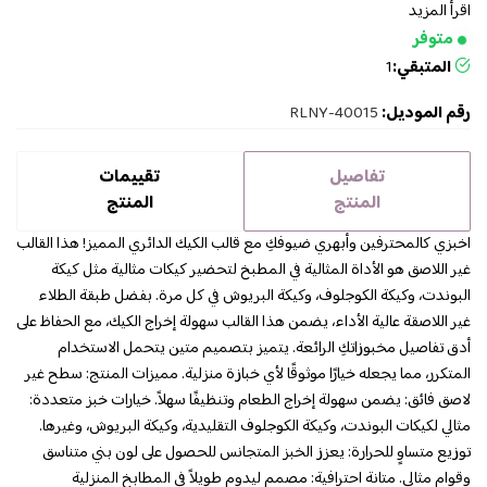
اقرأ المزيد
متوفر
المتبقي:
1
رقم الموديل:
RLNY-40015
تفاصيل
تقييمات
المنتج
المنتج
اخبزي كالمحترفين وأبهري ضيوفكِ مع قالب الكيك الدائري المميز! هذا القالب
غير اللاصق هو الأداة المثالية في المطبخ لتحضير كيكات مثالية مثل كيكة
البوندت، وكيكة الكوجلوف، وكيكة البريوش في كل مرة. بفضل طبقة الطلاء
غير اللاصقة عالية الأداء، يضمن هذا القالب سهولة إخراج الكيك، مع الحفاظ على
أدق تفاصيل مخبوزاتكِ الرائعة. يتميز بتصميم متين يتحمل الاستخدام
المتكرر، مما يجعله خيارًا موثوقًا لأي خبازة منزلية. مميزات المنتج: سطح غير
لاصق فائق: يضمن سهولة إخراج الطعام وتنظيفًا سهلاً. خيارات خبز متعددة:
مثالي لكيكات البوندت، وكيكة الكوجلوف التقليدية، وكيكة البريوش، وغيرها.
توزيع متساوٍ للحرارة: يعزز الخبز المتجانس للحصول على لون بني متناسق
وقوام مثالي. متانة احترافية: مصمم ليدوم طويلاً في المطابخ المنزلية