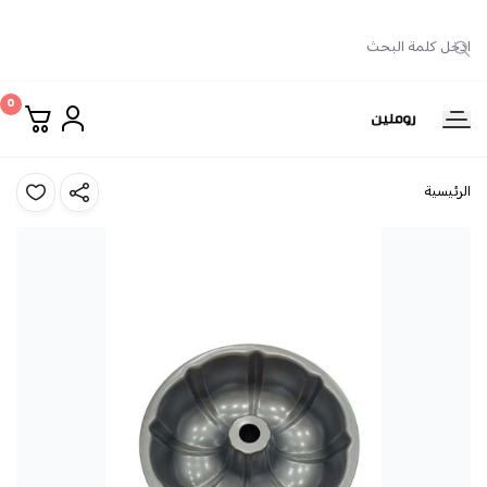
0
روملين
الرئيسية