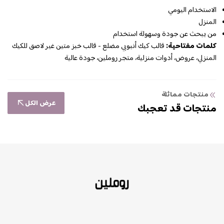
الاستخدام اليومي
المنزل
من يبحث عن جودة وسهولة استخدام
كلمات مفتاحية:
قالب كيك أنبوبي مضلع - قالب خبز متين غير لاصق للكيك
المنزلي، عروض، أدوات منزلية، متجر روملين، جودة عالية
منتجات مماثلة
عرض الكل
منتجات قد تعجبك
روملين