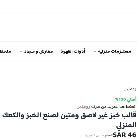
مستلزمات منزلية
أدوات القهوة
مفارش و سجاد
ملحقات
روملين
أصلي 100%
اضغط هنا للمزيد من ماركة
روملين
قالب خبز غير لاصق ومتين لصنع الخبز والكعك
المنزلي
46 SAR
السعر شامل الضريبة