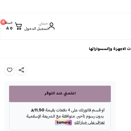
0
حسابي
السلة
0
تسجيل الدخول
 الاجهزة وإكسسواراتها
اعلمني عند التوفر