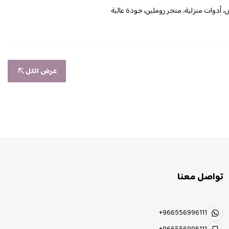
 أدوات منزلية، متجر روملين، جودة عالية
عرض الكل
تواصل معنا
+966556996111