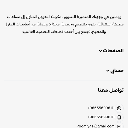
روملين
روملين هي وجهتك المتميزة للتسوق ، مكرّسة لتحويل المنازل إلى مساحات
معيشة استثنائية، نقوم بتنظيم مجموعة مختارة وعملية من أساسيات المنزل
والمطبخ، تجمع بين أحدث اتجاهات التصميم العالمية
الصفحات
حسابي
تواصل معنا
+966556996111
+966556996111
roomlyne@gmail.com