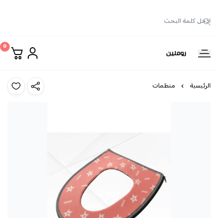
0
روملين
الرئيسية
منظمات