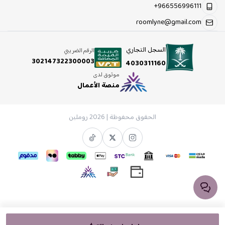
+966556996111
roomlyne@gmail.com
السجل التجاري
الرقم الضريبي
302147322300003
4030311160
موثوق لدى
منصة الأعمال
الحقوق محفوظة | 2026
روملين