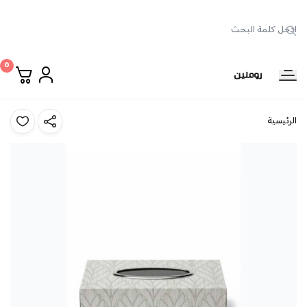
0
روملين
الرئيسية