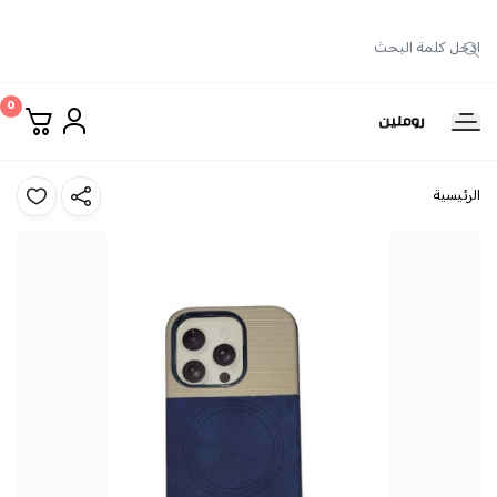
0
روملين
الرئيسية