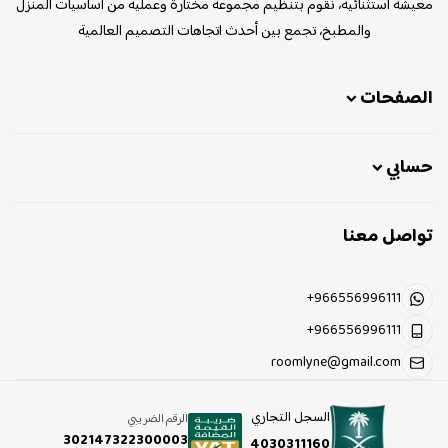
معيشة استثنائية، نقوم بتنظيم مجموعة مختارة وعملية من أساسيات المنزل
والمطبخ، تجمع بين أحدث اتجاهات التصميم العالمية
الصفحات
حسابي
تواصل معنا
+966556996111
+966556996111
roomlyne@gmail.com
السجل التجاري
الرقم الضريبي
302147322300003
4030311160