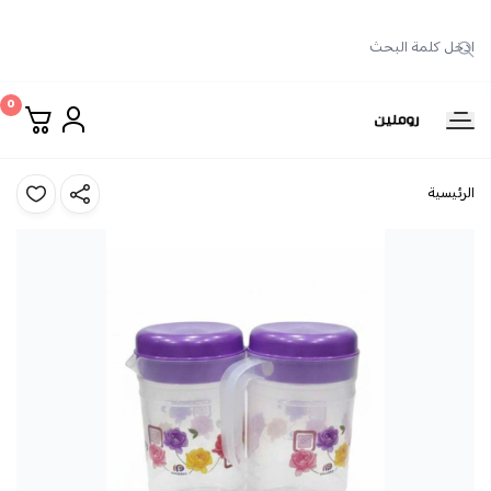
0
روملين
الرئيسية