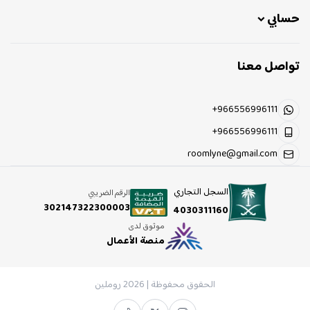
حسابي
تواصل معنا
+966556996111
+966556996111
roomlyne@gmail.com
السجل التجاري
الرقم الضريبي
302147322300003
4030311160
موثوق لدى
منصة الأعمال
الحقوق محفوظة | 2026
روملين