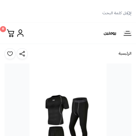
0
روملين
الرئيسية