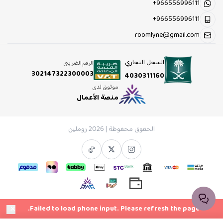
+966556996111
+966556996111
roomlyne@gmail.com
السجل التجاري
الرقم الضريبي
302147322300003
4030311160
موثوق لدى
منصة الأعمال
الحقوق محفوظة | 2026
روملين
×
Failed to load phone input. Please refresh the page.