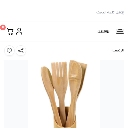
0
روملين
الرئيسية