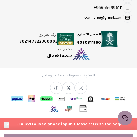
+966556996111
roomlyne@gmail.com
السجل التجاري
الرقم الضريبي
302147322300003
4030311160
موثوق لدى
منصة الأعمال
الحقوق محفوظة | 2026
روملين
×
Failed to load phone input. Please refresh the page.