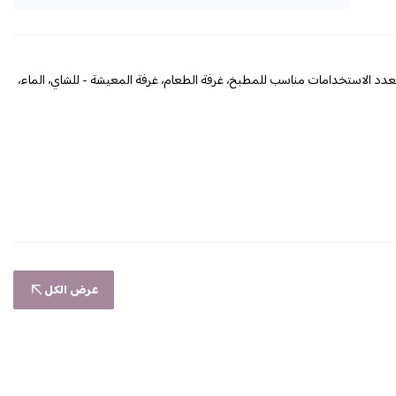
طع بمقابض، طبق مستطيل متعدد الاستخدامات مناسب للمطبخ، غرفة الطعام، غرفة المعيشة - للشاي، الماء،
عرض الكل