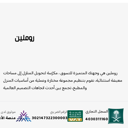
روملين
روملين هي وجهتك المتميزة للتسوق ، مكرّسة لتحويل المنازل إلى مساحات
معيشة استثنائية، نقوم بتنظيم مجموعة مختارة وعملية من أساسيات المنزل
والمطبخ، تجمع بين أحدث اتجاهات التصميم العالمية
السجل التجاري
الرقم الضريبي
موثوق لدى
302147322300003
منصة الأ
4030311160