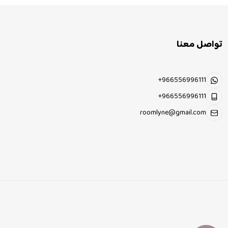
تواصل معنا
+966556996111
+966556996111
roomlyne@gmail.com