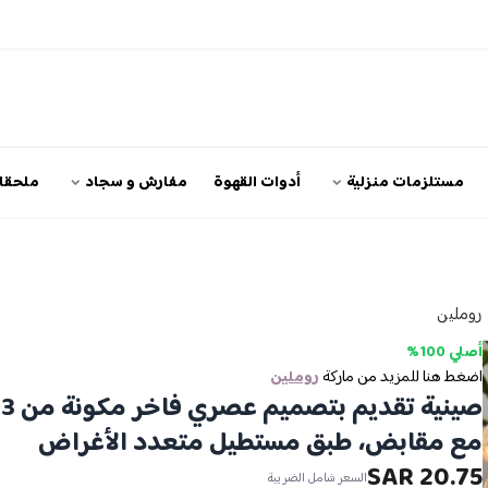
مستلزمات منزلية
أدوات القهوة
مفارش و سجاد
ملحقات
روملين
أصلي 100%
اضغط هنا للمزيد من ماركة
روملين
ص
مع مقابض، طبق مستطيل متعدد الأغراض
20.75 SAR
السعر شامل الضريبة