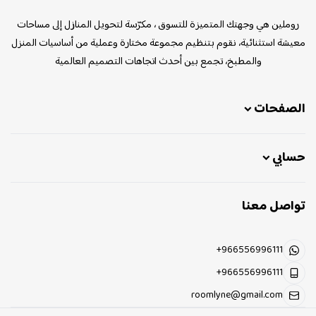
روملين
روملين هي وجهتك المتميزة للتسوق ، مكرّسة لتحويل المنازل إلى مساحات
معيشة استثنائية، نقوم بتنظيم مجموعة مختارة وعملية من أساسيات المنزل
والمطبخ، تجمع بين أحدث اتجاهات التصميم العالمية
الصفحات
حسابي
تواصل معنا
+966556996111
+966556996111
roomlyne@gmail.com