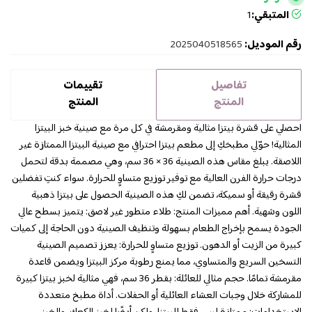
المتبقي:
1
رقم الموديل:
2025040518565
تفاصيل
تقييمات
المنتج
المنتج
احصلي على قشرة بيتزا مثالية ومقرمشة في كل مرة مع صينية خبز البيتزا
المثالية! حوّلي مطبخكِ إلى مطعم بيتزا احترافي مع صينية البيتزا الممتازة غير
اللاصقة. يبلغ مقاس هذه الصينية 36 × 36 سم، وهي مصممة بدقة لتحمل
درجات حرارة الفرن العالية مع توفير توزيع متساوٍ للحرارة. سواء كنتِ تفضلين
قشرة رقيقة أو سميكة، تضمن لكِ هذه الصينية الحصول على بيتزا ذهبية
اللون وشهية. أهم مميزات المنتج: طلاء متطور غير لاصق: يتميز بسطح عالي
الجودة يسمح بإخراج الطعام بسهولة وتنظيف الصينية دون الحاجة إلى كميات
كبيرة من الزيت أو الدهون. توزيع متساوٍ للحرارة: يعزز تصميم الصينية
التسخين السريع والمتساوي، مما يمنع رطوبة مركز البيتزا ويضمن قاعدة
مقرمشة تمامًا. حجم مثالي للعائلة: بقطر 36 سم، فهي مثالية لخبز بيتزا كبيرة
للمشاركة خلال وجبات العشاء العائلية أو الحفلات. أداة مطبخ متعددة