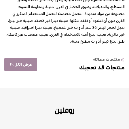
الاستخدامات: ممتازة ليس فقط للبيتزا، ولكن أيضًا لخبز الكعك، والخبز
المسطح، والمقبلات، وشوي الخضار في الفرن. متينة ومقاومة للتشوه:
مصنوعة من مواد شديدة التحمل مصممة لتحمل الاستخدام المتكرر في
الفرن دون أن تتشوه أو تفقد شكلها؛ صينية بيتزا غير لاصقة، صينية خبز بيتزا،
بديل لحجر البيتزا 36 سم، أدوات خبز للمطبخ، صينية بيتزا احترافية، صينية
خبز دائرية، صينية بيتزا آمنة للاستخدام في الفرن، صينية معجنات غير لاصقة،
طبق بيتزا كبير، أدوات مطبخ متينة.
منتجات مماثلة
عرض الكل
منتجات قد تعجبك