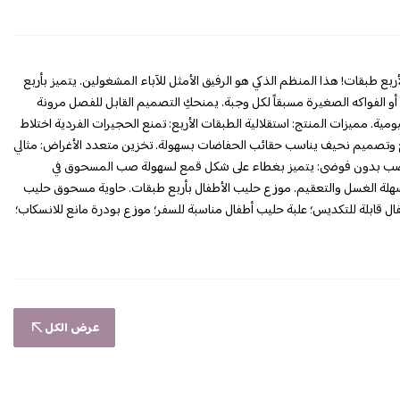
ع طبقات! هذا المنظم الذكي هو الرفيق الأمثل للآباء المشغولين. يتميز بأربع
و الفواكه الصغيرة مسبقاً لكل وجبة. يمنحكِ التصميم القابل للفصل مرونة
يومية. مميزات المنتج: استقلالية الطبقات الأربع: تمنع الحجيرات الفردية اختلاط
 وتصميم نحيف يناسب حقائب الحفاضات بسهولة. تخزين متعدد الأغراض: مثالي
رة. صب بدون فوضى: يتميز بغطاء على شكل قمع لسهولة صب المسحوق في
سهلة الغسل والتعقيم. موزع حليب الأطفال بأربع طبقات. حاوية مسحوق حليب
 قابلة للتكديس؛ علبة حليب أطفال مناسبة للسفر؛ موزع بودرة مانع للانسكاب؛
عرض الكل