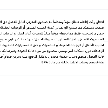
اجعلي وقت إطعام طفلكِ سهلاً ومنظماً مع صندوق التخزين القابل للفصل ذي الأرب
طبقات مستقلة، مما يسمح لكِ بقياس كمية الحليب الصناعي أو الوجبات الخفيفة أ
حمل ما تحتاجينه فقط، مما يجعله موفراً مثالياً للمساحة أثناء السفر أو النزهات ال
الطعام وتحافظ على نضارة المحتويات. سهولة الحمل: مزود بمقبض علوي مريح
لحليب الأطفال أو الوجبات الخفيفة أو المكسرات أو حتى الإكسسوارات الصغي
الزجاجات دون انسكاب. آمن ومتين: مصنوع من مواد عالية الجودة وغير سامة، 
قابلة للفصل. منظم وجبات خفيفة محمول للأطفال الرضع؛ علبة تخزين طعام أطفال
علبة تحضير وجبات الأطفال خالية من مادة BPA.