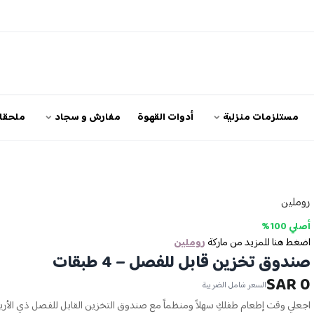
مستلزمات منزلية
أدوات القهوة
مفارش و سجاد
ملحقات
روملين
أصلي 100%
اضغط هنا للمزيد من ماركة
روملين
صندوق تخزين قابل للفصل – 4 طبقات
0 SAR
السعر شامل الضريبة
اجعلي وقت إطعام طفلكِ سهلاً ومنظماً مع صندوق التخزين القابل للفصل ذي الأرب