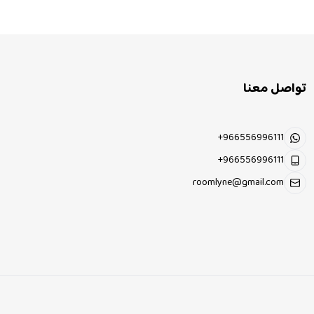
تواصل معنا
+966556996111
+966556996111
roomlyne@gmail.com