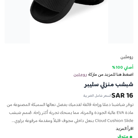
روملين
أصلي 100%
اضغط هنا للمزيد من ماركة
روملين
شبشب منزلي سليبر
16 SAR
السعر شامل الضريبة
توفر شباشبنا دعمًا وراحة فائقة لقدميك بفضل نعالها السميكة المصنوعة من
مادة EVA عالية الجودة والمرنة، مما يمنحك تجربة أكثر راحة. صُمم شبشب
Cloud Cushion Slide بنعل داخلي مجوف قليلاً ومقدمة مرفوعة بزاوي...
اقرأ المزيد
متوفر