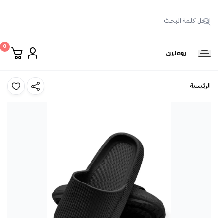
0
روملين
الرئيسية