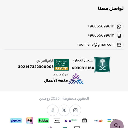
تواصل معنا
+966556996111
+966556996111
roomlyne@gmail.com
السجل التجاري
الرقم الضريبي
302147322300003
4030311160
موثوق لدى
منصة الأعمال
الحقوق محفوظة | 2026
روملين