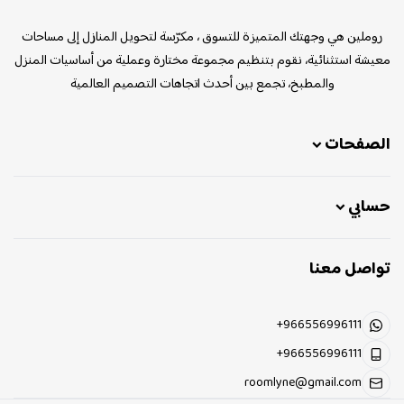
روملين
روملين هي وجهتك المتميزة للتسوق ، مكرّسة لتحويل المنازل إلى مساحات
معيشة استثنائية، نقوم بتنظيم مجموعة مختارة وعملية من أساسيات المنزل
والمطبخ، تجمع بين أحدث اتجاهات التصميم العالمية
الصفحات
حسابي
تواصل معنا
+966556996111
+966556996111
roomlyne@gmail.com