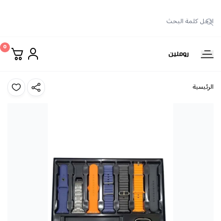
0
روملين
الرئيسية