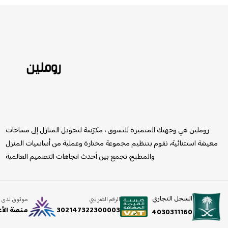
روملين
روملين هي وجهتك المتميزة للتسوق ، مكرّسة لتحويل المنازل إلى مساحات
معيشة استثنائية، نقوم بتنظيم مجموعة مختارة وعملية من أساسيات المنزل
والمطبخ، تجمع بين أحدث اتجاهات التصميم العالمية
السجل التجاري
الرقم الضريبي
موثوق لدى
302147322300003
منصة الأ
4030311160