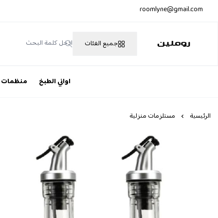
roomlyne@gmail.com
جميع الفئات
روملين
اواني الطبخ
منظمات
الرئيسية
مستلزمات منزلية