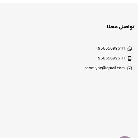
تواصل معنا
+966556996111
+966556996111
roomlyne@gmail.com