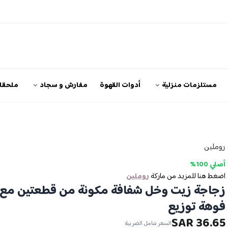
مستلزمات منزلية
أدوات القهوة
مفارش و سجاد
ملحقات
روملين
أصلي 100%
اضغط هنا للمزيد من ماركة
روملين
زجاجة زيت وخل شفافة مكونة من قطعتين مع
فوهة توزيع
36.65 SAR
السعر شامل الضريبة