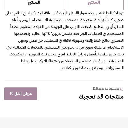
المنتج
المنتج
"زجاجة الخلط هي الإكسسوار الأمثل للرياضة واللياقة البدنية واتباع نظام غذائي
صحي، كما أنها أداة متعددة الاستخدامات مثالية للاستخدام اليومي، أثناء
السفر، أو في المطبخ. صُنعت اللولب عالي الجودة من الفولاذ المقاوم للصدأ
المستخدم في العمليات الجراحية. تضمن مرون"&"تها العالية وتصميمها
العصري نتائج خلط رائعة وسهولة فائقة في التنظيف. حل عملي وسهل
الاستخدام، ما عليك سوى ملء الحاويتين السفليتين بالمكملات الغذائية التي
تختارها وربطهما بأسفل زجاجة الخلط. امزج مخفوقات البروتين والمكملات
الغذائية بسهولة، حيث تعمل المصفاة س"&"هلة التركيب على خلط
المشروبات البودرة بسلاسة دون تكتلات.
منتجات مماثلة
عرض الكل
منتجات قد تعجبك