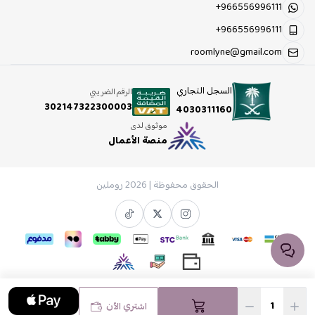
+966556996111
+966556996111
roomlyne@gmail.com
السجل التجاري
الرقم الضريبي
302147322300003
4030311160
موثوق لدى
منصة الأعمال
الحقوق محفوظة | 2026
روملين
اشتري الآن