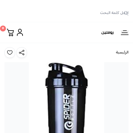
0
روملين
الرئيسية