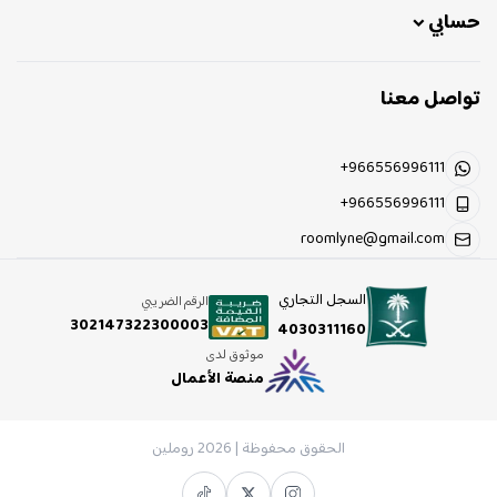
حسابي
تواصل معنا
+966556996111
+966556996111
roomlyne@gmail.com
السجل التجاري
الرقم الضريبي
302147322300003
4030311160
موثوق لدى
منصة الأعمال
الحقوق محفوظة | 2026
روملين