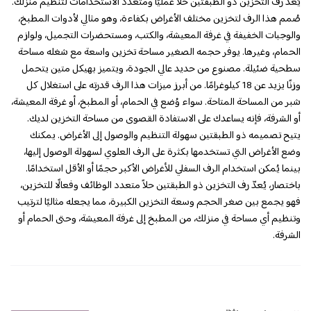
يُعدّ رف التخزين ذو الطبقتين حلاً عمليًا ومتعدد الاستخدامات لتنظيم منزلك.
صُمم هذا الرف لتخزين مختلف الأغراض بكفاءة، وهو مثالي لأدوات المطبخ،
والوجبات الخفيفة في غرفة المعيشة، والكتب، ومستحضرات التجميل، ولوازم
الحمام، وغيرها. يوفر حجمه الصغير مساحة تخزين واسعة مع شغله مساحة
سطحية ضئيلة. مصنوع من حديد عالي الجودة، ويتميز بهيكل متين يتحمل
وزنًا يزيد عن 18 كيلوغرامًا. من أبرز ميزات هذا الرف قدرته على استغلال كل
شبر من المساحة المتاحة. سواء وُضع في الحمام، أو المطبخ، أو غرفة المعيشة،
أو الشرفة، فإنه يساعدك على الاستفادة القصوى من مساحة التخزين لديك.
يتيح تصميمه ذو الطبقتين سهولة التنظيم والوصول إلى الأغراض. يمكنك
وضع الأغراض التي تستخدمها بكثرة على الرف العلوي لسهولة الوصول إليها،
بينما يُمكن استخدام الرف السفلي للأغراض الأكبر حجمًا أو الأقل استخدامًا.
باختصار، يُعدّ رف التخزين ذو الطبقتين حلاً متعدد الوظائف وفعالًا للتخزين،
فهو يجمع بين صغر الحجم وسعة التخزين الكبيرة، مما يجعله مثاليًا لترتيب
وتنظيم أي مساحة في منزلك، من المطبخ إلى غرفة المعيشة، وحتى الحمام أو
الشرفة.