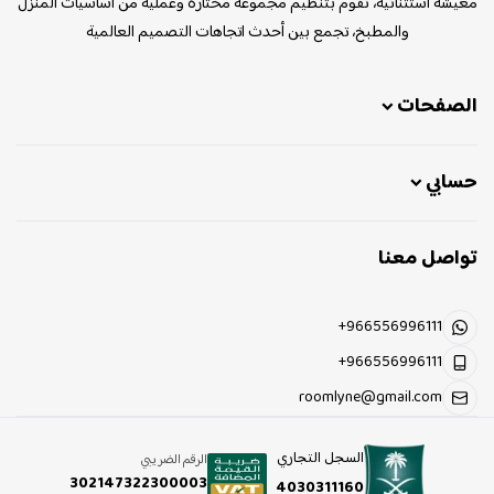
معيشة استثنائية، نقوم بتنظيم مجموعة مختارة وعملية من أساسيات المنزل
والمطبخ، تجمع بين أحدث اتجاهات التصميم العالمية
الصفحات
حسابي
تواصل معنا
+966556996111
+966556996111
roomlyne@gmail.com
السجل التجاري
الرقم الضريبي
302147322300003
4030311160