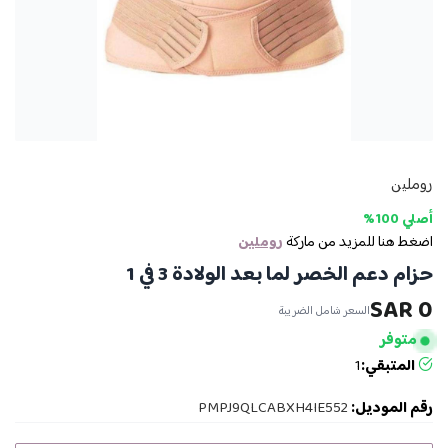
روملين
أصلي 100%
اضغط هنا للمزيد من ماركة
روملين
حزام دعم الخصر لما بعد الولادة 3 في 1
0 SAR
السعر شامل الضريبة
متوفر
المتبقي:
1
رقم الموديل:
PMPJ9QLCABXH4IE552