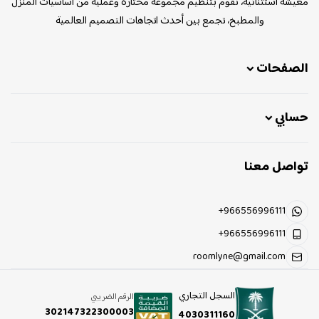
معيشة استثنائية، نقوم بتنظيم مجموعة مختارة وعملية من أساسيات المنزل
والمطبخ، تجمع بين أحدث اتجاهات التصميم العالمية
الصفحات
حسابي
تواصل معنا
+966556996111
+966556996111
roomlyne@gmail.com
السجل التجاري
الرقم الضريبي
302147322300003
4030311160