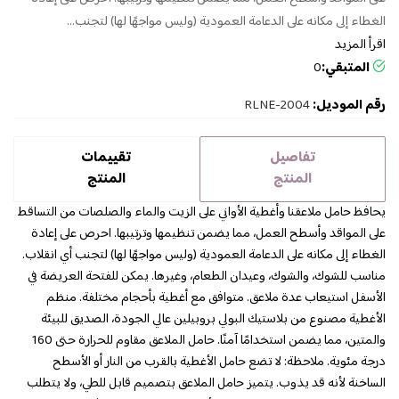
الغطاء إلى مكانه على الدعامة العمودية (وليس مواجهًا لها) لتجنب...
اقرأ المزيد
المتبقي:
0
رقم الموديل:
RLNE-2004
تفاصيل
تقييمات
المنتج
المنتج
يحافظ حامل ملاعقنا وأغطية الأواني على الزيت والماء والصلصات من التساقط
على المواقد وأسطح العمل، مما يضمن تنظيمها وترتيبها. احرص على إعادة
الغطاء إلى مكانه على الدعامة العمودية (وليس مواجهًا لها) لتجنب أي انقلاب.
مناسب للشوك، والشوك، وعيدان الطعام، وغيرها. يمكن للفتحة العريضة في
الأسفل استيعاب عدة ملاعق. متوافق مع أغطية بأحجام مختلفة. منظم
الأغطية مصنوع من بلاستيك البولي بروبيلين عالي الجودة، الصديق للبيئة
والمتين، مما يضمن استخدامًا آمنًا. حامل الملاعق مقاوم للحرارة حتى 160
درجة مئوية. ملاحظة: لا تضع حامل الأغطية بالقرب من النار أو الأسطح
الساخنة لأنه قد يذوب. يتميز حامل الملاعق بتصميم قابل للطي، ولا يتطلب