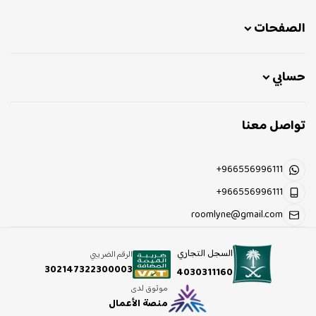
الصفحات
حسابي
تواصل معنا
+966556996111
+966556996111
roomlyne@gmail.com
السجل التجاري
الرقم الضريبي
302147322300003
4030311160
موثوق لدى
منصة الأعمال