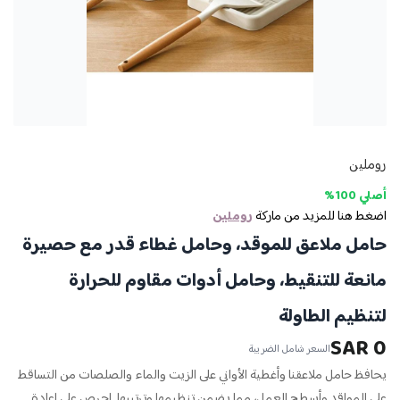
روملين
أصلي 100%
اضغط هنا للمزيد من ماركة
روملين
حامل ملاعق للموقد، وحامل غطاء قدر مع حصيرة
مانعة للتنقيط، وحامل أدوات مقاوم للحرارة
لتنظيم الطاولة
0 SAR
السعر شامل الضريبة
يحافظ حامل ملاعقنا وأغطية الأواني على الزيت والماء والصلصات من التساقط
على المواقد وأسطح العمل، مما يضمن تنظيمها وترتيبها. احرص على إعادة