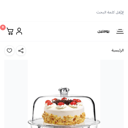
0
روملين
الرئيسية