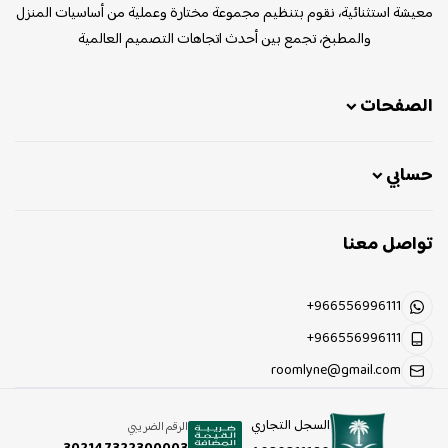
معيشة استثنائية، نقوم بتنظيم مجموعة مختارة وعملية من أساسيات المنزل
والمطبخ، تجمع بين أحدث اتجاهات التصميم العالمية
الصفحات
حسابي
تواصل معنا
+966556996111
+966556996111
roomlyne@gmail.com
السجل التجاري
الرقم الضريبي