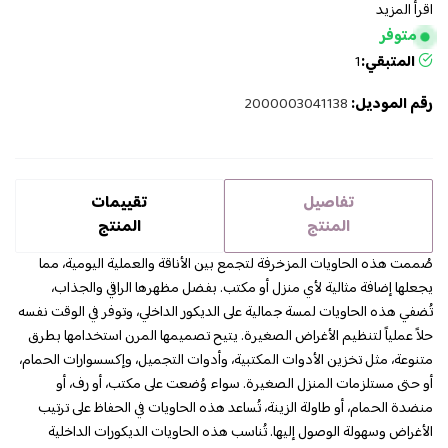
اقرأ المزيد
متوفر
المتبقي:
1
رقم الموديل:
2000003041138
تفاصيل
تقييمات
المنتج
المنتج
صُممت هذه الحاويات المزخرفة لتجمع بين الأناقة والعملية اليومية، مما
يجعلها إضافة مثالية لأي منزل أو مكتب. بفضل مظهرها الراقي والجذاب،
تُضفي هذه الحاويات لمسة جمالية على الديكور الداخلي، وتوفر في الوقت نفسه
حلاً عملياً لتنظيم الأغراض الصغيرة. يتيح تصميمها المرن استخدامها بطرق
متنوعة، مثل تخزين الأدوات المكتبية، وأدوات التجميل، وإكسسوارات الحمام،
أو حتى مستلزمات المنزل الصغيرة. سواء وُضعت على مكتب، أو رف، أو
منضدة الحمام، أو طاولة الزينة، تُساعد هذه الحاويات في الحفاظ على ترتيب
الأغراض وسهولة الوصول إليها. تُناسب هذه الحاويات الديكورات الداخلية