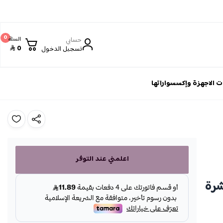
0
حسابي
السلة
0
تسجيل الدخول
 الاجهزة وإكسسواراتها
اعلمني عند التوفر