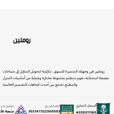
روملين
روملين هي وجهتك المتميزة للتسوق ، مكرّسة لتحويل المنازل إلى مساحات
معيشة استثنائية، نقوم بتنظيم مجموعة مختارة وعملية من أساسيات المنزل
والمطبخ، تجمع بين أحدث اتجاهات التصميم العالمية
السجل التجاري
الرقم الضريبي
موثوق لدى
302147322300003
منصة الأ
4030311160