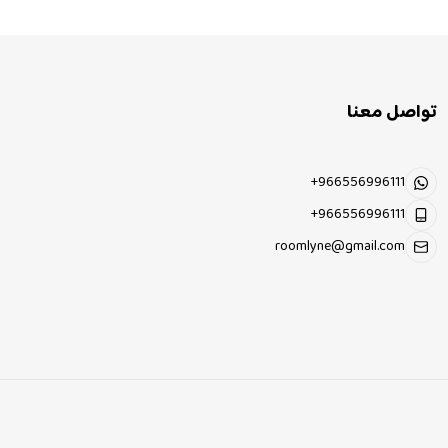
تواصل معنا
+966556996111
+966556996111
roomlyne@gmail.com