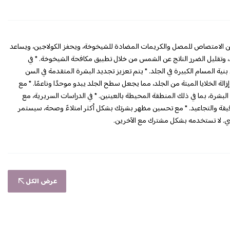
 * يوفر أقصى قدر من الامتصاص للمصل والكريمات المضادة للشيخوخة، ويحفز الكولاجين، ويساعد
د، وتقليل الضرر الناتج عن الشمس من خلال تطبيق مكافحة الشيخوخة. * في
ية المسام الكبيرة في الجلد. * يتم تعزيز تجديد البشرة المتقدمة في السن
زالة الخلايا الميتة من الجلد، مما يجعل سطح الجلد يبدو موحدًا وناعمًا. * مع
م على جميع أنواع البشرة، بما في ذلك المنطقة المحيطة بالعينين. * في الدراسات السريرية، مع
قيقة والتجاعيد. * مع تحسين مظهر بشرتك بشكل أكثر امتلاءً وصحة، سيستمر
ي. لا تستخدمه بشكل مشترك مع الآخرين.
عرض الكل