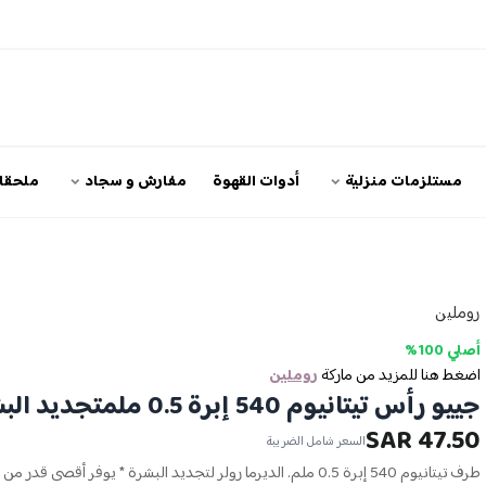
مستلزمات منزلية
أدوات القهوة
مفارش و سجاد
ملحقات
روملين
أصلي 100%
اضغط هنا للمزيد من ماركة
روملين
جييو رأس تيتانيوم 540 إبرة 0.5 ملمتجديد البشرة
47.50 SAR
السعر شامل الضريبة
طرف تيتانيوم 540 إبرة 0.5 ملم. الديرما رولر لتجديد البشرة * يوفر أقصى قدر من