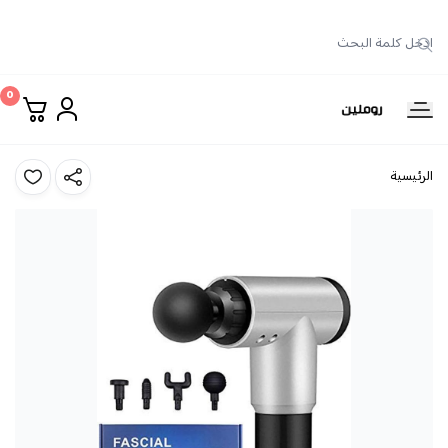
0
روملين
الرئيسية