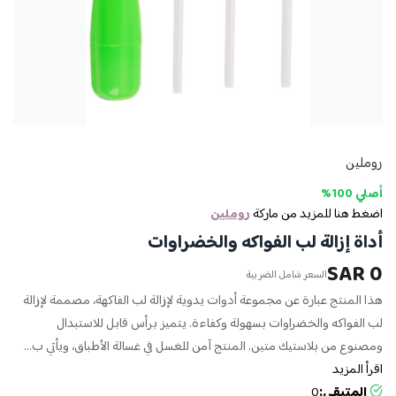
روملين
أصلي 100%
اضغط هنا للمزيد من ماركة
روملين
أداة إزالة لب الفواكه والخضراوات
0 SAR
السعر شامل الضريبة
هذا المنتج عبارة عن مجموعة أدوات يدوية لإزالة لب الفاكهة، مصممة لإزالة
لب الفواكه والخضراوات بسهولة وكفاءة. يتميز برأس قابل للاستبدال
ومصنوع من بلاستيك متين. المنتج آمن للغسل في غسالة الأطباق، ويأتي ب...
اقرأ المزيد
المتبقي:
0